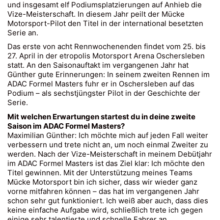
und insgesamt elf Podiumsplatzierungen auf Anhieb die
Vize-Meisterschaft. In diesem Jahr peilt der Mücke
Motorsport-Pilot den Titel in der international besetzten
Serie an.
Das erste von acht Rennwochenenden findet vom 25. bis
27. April in der etropolis Motorsport Arena Oschersleben
statt. An den Saisonauftakt im vergangenen Jahr hat
Günther gute Erinnerungen: In seinem zweiten Rennen im
ADAC Formel Masters fuhr er in Oschersleben auf das
Podium – als sechstjüngster Pilot in der Geschichte der
Serie.
Mit welchen Erwartungen startest du in deine zweite
Saison im ADAC Formel Masters?
Maximilian Günther: Ich möchte mich auf jeden Fall weiter
verbessern und trete nicht an, um noch einmal Zweiter zu
werden. Nach der Vize-Meisterschaft in meinem Debütjahr
im ADAC Formel Masters ist das Ziel klar: Ich möchte den
Titel gewinnen. Mit der Unterstützung meines Teams
Mücke Motorsport bin ich sicher, dass wir wieder ganz
vorne mitfahren können – das hat im vergangenen Jahr
schon sehr gut funktioniert. Ich weiß aber auch, dass dies
keine einfache Aufgabe wird, schließlich trete ich gegen
einige sehr talentierte und schnelle Fahrer an.