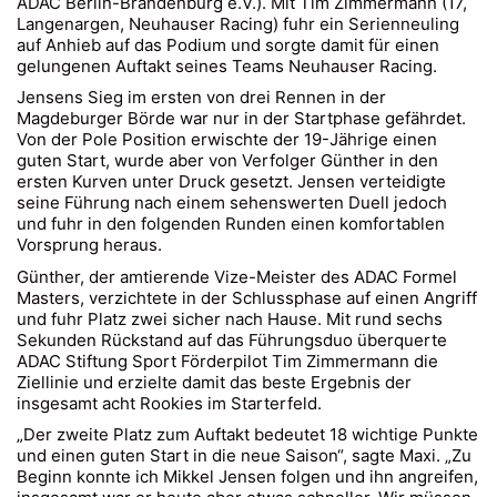
ADAC Berlin-Brandenburg e.V.). Mit Tim Zimmermann (17,
Langenargen, Neuhauser Racing) fuhr ein Serienneuling
auf Anhieb auf das Podium und sorgte damit für einen
gelungenen Auftakt seines Teams Neuhauser Racing.
Jensens Sieg im ersten von drei Rennen in der
Magdeburger Börde war nur in der Startphase gefährdet.
Von der Pole Position erwischte der 19-Jährige einen
guten Start, wurde aber von Verfolger Günther in den
ersten Kurven unter Druck gesetzt. Jensen verteidigte
seine Führung nach einem sehenswerten Duell jedoch
und fuhr in den folgenden Runden einen komfortablen
Vorsprung heraus.
Günther, der amtierende Vize-Meister des ADAC Formel
Masters, verzichtete in der Schlussphase auf einen Angriff
und fuhr Platz zwei sicher nach Hause. Mit rund sechs
Sekunden Rückstand auf das Führungsduo überquerte
ADAC Stiftung Sport Förderpilot Tim Zimmermann die
Ziellinie und erzielte damit das beste Ergebnis der
insgesamt acht Rookies im Starterfeld.
„Der zweite Platz zum Auftakt bedeutet 18 wichtige Punkte
und einen guten Start in die neue Saison“, sagte Maxi. „Zu
Beginn konnte ich Mikkel Jensen folgen und ihn angreifen,