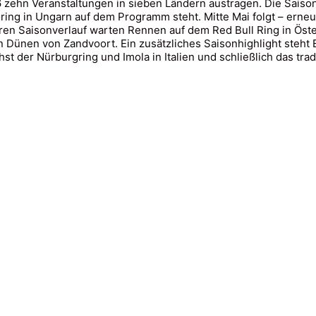
zehn Veranstaltungen in sieben Ländern austragen. Die Saison
ring in Ungarn auf dem Programm steht. Mitte Mai folgt – erneu
ren Saisonverlauf warten Rennen auf dem Red Bull Ring in Öste
en Dünen von Zandvoort. Ein zusätzliches Saisonhighlight steht
er Nürburgring und Imola in Italien und schließlich das traditi
 Rights Reserved - Helvetic Global Invest AG |
Impressum
|
Dat