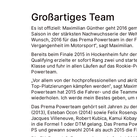
Großartiges Team
Es ist offiziell: Maximilian Günther geht 2016 
Saison in der stärksten Nachwuchsserie der Welt
Wunsch, 2016 für das Prema Powerteam in der FI
Vergangenheit im Motorsport“, sagt Maximilian.
Bereits beim Finale 2015 in Hockenheim fuhr der
Qualifying erzielte er sofort Rang zwei und sta
Klasse und fuhr in allen Läufen auf das Rookie-
Powerteam.
„Vor allem von der hochprofessionellen und akri
Top-Platzierungen kämpfen werden“, sagt Maximi
Powerteam hat 2015 die Fahrer- und die Teamme
wiederholen. Ich werde mein Bestes geben, um m
Das Prema Powerteam gehört seit Jahren zu den e
(2013), Esteban Ocon (2014) sowie Felix Rosenqvi
Jacques Villeneuve, Robert Kubica, Kamui Kobaya
in die Formel 1 oder DTM gelang. Das Prema Po
PS und gewann sowohl 2014 als auch 2015 die FI