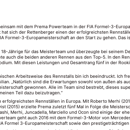
gemeinsam mit dem Prema Powerteam in der FIA Formel-3-Europam
 hat sich der Rettenberger einen der erfolgreichsten Rennstäl
A Formel-3-Europameisterschaft an den Start zu gehen. Das is
 18-Jährige für das Meisterteam und überzeugte bei seinem Debü
rtete auch die beiden anderen Rennen aus den Top-5. In den Ren
Podium. Mit diesen Leistungen und Gesamtrang fünf in der Rook
bischen Arbeitsweise des Rennstalls bin ich beeindruckt. Ich 
lian. „Natürlich sind die Erwartungen sowohl von außen als a
isterschaft gewonnen. Alle im Team sind bestrebt, dieses sup
einen Teil dazu beizutragen.“
rfolgreichsten Rennställen in Europa. Mit Roberto Merhi (2011)
st (2015) erzielte Prema zuletzt fünf Mal in Folge die Meistersc
shi, Merhi, Juncadella, Marciello und Ocon sind einige der e
werteam geht auch 2016 mit dem Formel-3-Motor von Mercedes-
A Formel 3-Europameisterschaft sowie den prestigeträchtigen