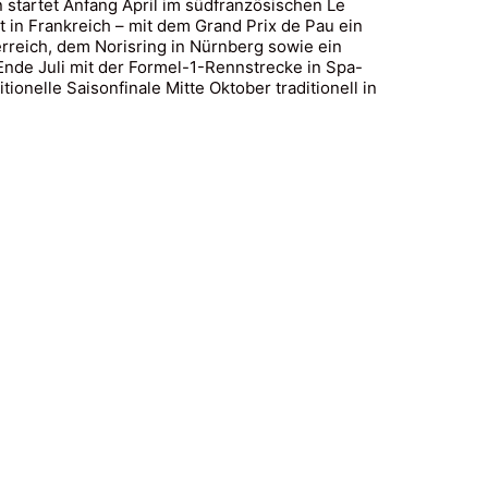
 startet Anfang April im südfranzösischen Le
t in Frankreich – mit dem Grand Prix de Pau ein
rreich, dem Norisring in Nürnberg sowie ein
 Ende Juli mit der Formel-1-Rennstrecke in Spa-
onelle Saisonfinale Mitte Oktober traditionell in
enschutz
|
Partnership