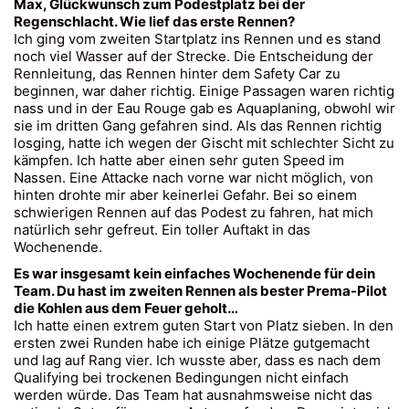
Max, Glückwunsch zum Podestplatz bei der
Regenschlacht. Wie lief das erste Rennen?
Ich ging vom zweiten Startplatz ins Rennen und es stand
noch viel Wasser auf der Strecke. Die Entscheidung der
Rennleitung, das Rennen hinter dem Safety Car zu
beginnen, war daher richtig. Einige Passagen waren richtig
nass und in der Eau Rouge gab es Aquaplaning, obwohl wir
sie im dritten Gang gefahren sind. Als das Rennen richtig
losging, hatte ich wegen der Gischt mit schlechter Sicht zu
kämpfen. Ich hatte aber einen sehr guten Speed im
Nassen. Eine Attacke nach vorne war nicht möglich, von
hinten drohte mir aber keinerlei Gefahr. Bei so einem
schwierigen Rennen auf das Podest zu fahren, hat mich
natürlich sehr gefreut. Ein toller Auftakt in das
Wochenende.
Es war insgesamt kein einfaches Wochenende für dein
Team. Du hast im zweiten Rennen als bester Prema-Pilot
die Kohlen aus dem Feuer geholt…
Ich hatte einen extrem guten Start von Platz sieben. In den
ersten zwei Runden habe ich einige Plätze gutgemacht
und lag auf Rang vier. Ich wusste aber, dass es nach dem
Qualifying bei trockenen Bedingungen nicht einfach
werden würde. Das Team hat ausnahmsweise nicht das