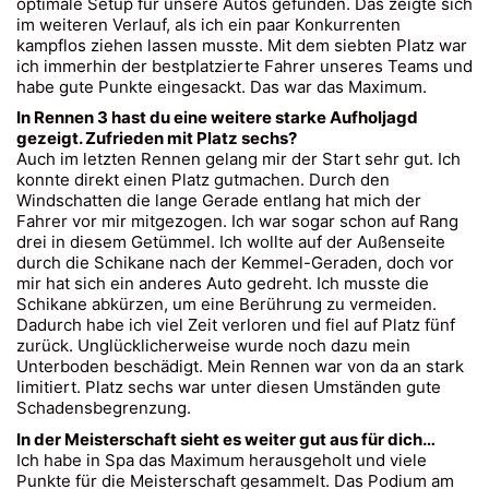
optimale Setup für unsere Autos gefunden. Das zeigte sich
im weiteren Verlauf, als ich ein paar Konkurrenten
kampflos ziehen lassen musste. Mit dem siebten Platz war
ich immerhin der bestplatzierte Fahrer unseres Teams und
habe gute Punkte eingesackt. Das war das Maximum.
In Rennen 3 hast du eine weitere starke Aufholjagd
gezeigt. Zufrieden mit Platz sechs?
Auch im letzten Rennen gelang mir der Start sehr gut. Ich
konnte direkt einen Platz gutmachen. Durch den
Windschatten die lange Gerade entlang hat mich der
Fahrer vor mir mitgezogen. Ich war sogar schon auf Rang
drei in diesem Getümmel. Ich wollte auf der Außenseite
durch die Schikane nach der Kemmel-Geraden, doch vor
mir hat sich ein anderes Auto gedreht. Ich musste die
Schikane abkürzen, um eine Berührung zu vermeiden.
Dadurch habe ich viel Zeit verloren und fiel auf Platz fünf
zurück. Unglücklicherweise wurde noch dazu mein
Unterboden beschädigt. Mein Rennen war von da an stark
limitiert. Platz sechs war unter diesen Umständen gute
Schadensbegrenzung.
In der Meisterschaft sieht es weiter gut aus für dich…
Ich habe in Spa das Maximum herausgeholt und viele
Punkte für die Meisterschaft gesammelt. Das Podium am