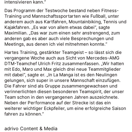
intensivieren kann.“
Das Programm der Testwoche bestand neben Fitness-
Training und Mannschaftssportarten wie Fußball, unter
anderem auch aus Kartfahren, Mountainbiking, Tennis und
Kajakfahren. „Es war von allem etwas dabei“, sagte
Maximilian. „Das war zum einen sehr anstrengend, zum
anderen gab es aber auch viele Besprechungen und
Meetings, aus denen ich viel mitnehmen konnte.“
Hartes Training, gestärkter Teamgeist – so lässt sich die
vergangene Woche auch aus Sicht von Mercedes-AMG
DTM-Teamchef Ulrich Fritz zusammenfassen. „Wir hatten
mit Edo, Maro und Max gleich drei neue Teammitglieder
mit dabei“, sagte er. „In La Manga ist es den Neulingen
gelungen, sich super in unsere Mannschaft einzufügen.
Die Fahrer sind als Gruppe zusammengewachsen und
verinnerlichten diesen besonderen Teamspirit, der unser
Team schon in den vergangenen Jahren auszeichnete.
Neben der Performance auf der Strecke ist das ein
weiterer wichtiger Eckpfeiler, um eine erfolgreiche Saison
fahren zu können.“
© Copyright 2023. All Rights Reserved - Helvetic Global
adrivo Content & Media
Invest AG |
Impressum
|
Datenschutz
|
Partnership