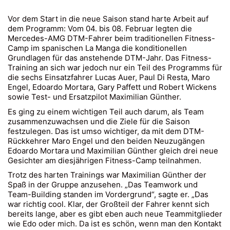
Vor dem Start in die neue Saison stand harte Arbeit auf
dem Programm: Vom 04. bis 08. Februar legten die
Mercedes-AMG DTM-Fahrer beim traditionellen Fitness-
Camp im spanischen La Manga die konditionellen
Grundlagen für das anstehende DTM-Jahr. Das Fitness-
Training an sich war jedoch nur ein Teil des Programms für
die sechs Einsatzfahrer Lucas Auer, Paul Di Resta, Maro
Engel, Edoardo Mortara, Gary Paffett und Robert Wickens
sowie Test- und Ersatzpilot Maximilian Günther.
Es ging zu einem wichtigen Teil auch darum, als Team
zusammenzuwachsen und die Ziele für die Saison
festzulegen. Das ist umso wichtiger, da mit dem DTM-
Rückkehrer Maro Engel und den beiden Neuzugängen
Edoardo Mortara und Maximilian Günther gleich drei neue
Gesichter am diesjährigen Fitness-Camp teilnahmen.
Trotz des harten Trainings war Maximilian Günther der
Spaß in der Gruppe anzusehen. „Das Teamwork und
Team-Building standen im Vordergrund“, sagte er. „Das
war richtig cool. Klar, der Großteil der Fahrer kennt sich
bereits lange, aber es gibt eben auch neue Teammitglieder
wie Edo oder mich. Da ist es schön, wenn man den Kontakt