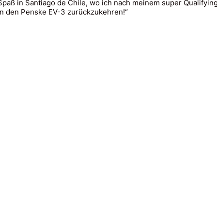
l Spaß in Santiago de Chile, wo ich nach meinem super Qualifyi
 in den Penske EV-3 zurückzukehren!“
 Rights Reserved - Helvetic Global Invest AG |
Impressum
|
Dat