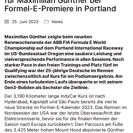
für Maximilian Günther bei
Formel-E-Premiere in Portland
25. Juni 2023
News
Maximilian Günther zeigte beim neunten
Rennwochenende der ABB FIA Formula E World
Championship auf dem Portland International Raceway
im US-Bundesstaat Oregon eine saubere Leistung und
vielversprechende Performance in allen Sessions. Nach
starker Pace in den freien Trainings und Platz fünf im
Qualifying war der 25-jährige Deutsche im Rennen
zwischenzeitlich auf Kurs für ein Podiumsergebnis. Am
Ende eines turbulenten Laufs überquerte er mit seinem
Gen3-Boliden als Sechster die Ziellinie.
Der 3,190 Kilometer lange IndyCar Kurs ist nach
Hyderabad, Kapstadt und São Paulo bereits die vierte
neue Strecke im Formel-E-Kalender 2023. Das Rennen im
Nordwesten der USA war der letzte Überseeauftritt der
Elektrorennserie, bevor sie für die finalen Rennen der
Saison nach Europa zurückkehrt. Den Parcours am Fuße
des 3.425 Meter hohen Mount Hood absolvierte Günther