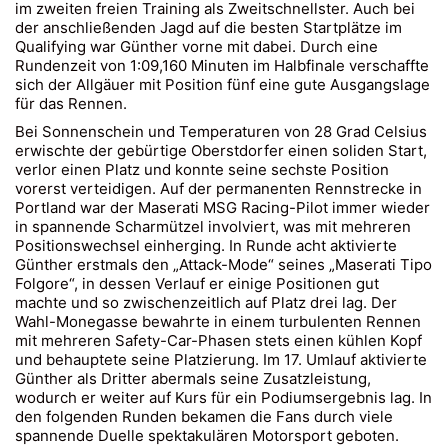
im zweiten freien Training als Zweitschnellster. Auch bei
der anschließenden Jagd auf die besten Startplätze im
Qualifying war Günther vorne mit dabei. Durch eine
Rundenzeit von 1:09,160 Minuten im Halbfinale verschaffte
sich der Allgäuer mit Position fünf eine gute Ausgangslage
für das Rennen.
Bei Sonnenschein und Temperaturen von 28 Grad Celsius
erwischte der gebürtige Oberstdorfer einen soliden Start,
verlor einen Platz und konnte seine sechste Position
vorerst verteidigen. Auf der permanenten Rennstrecke in
Portland war der Maserati MSG Racing-Pilot immer wieder
in spannende Scharmützel involviert, was mit mehreren
Positionswechsel einherging. In Runde acht aktivierte
Günther erstmals den „Attack-Mode“ seines „Maserati Tipo
Folgore“, in dessen Verlauf er einige Positionen gut
machte und so zwischenzeitlich auf Platz drei lag. Der
Wahl-Monegasse bewahrte in einem turbulenten Rennen
mit mehreren Safety-Car-Phasen stets einen kühlen Kopf
und behauptete seine Platzierung. Im 17. Umlauf aktivierte
Günther als Dritter abermals seine Zusatzleistung,
wodurch er weiter auf Kurs für ein Podiumsergebnis lag. In
den folgenden Runden bekamen die Fans durch viele
spannende Duelle spektakulären Motorsport geboten.