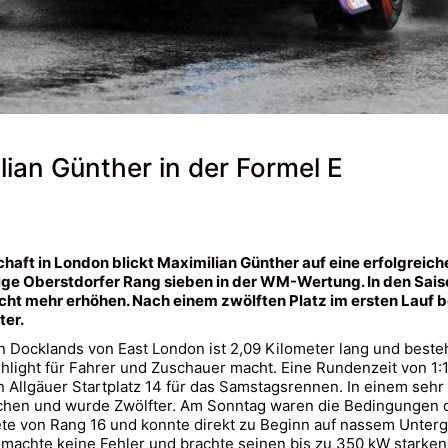
ian Günther in der Formel E
aft in London blickt Maximilian Günther auf eine erfolgreiche
ige Oberstdorfer Rang sieben in der WM-Wertung. In den Sais
ht mehr erhöhen. Nach einem zwölften Platz im ersten Lauf
ter.
n Docklands von East London ist 2,09 Kilometer lang und best
hlight für Fahrer und Zuschauer macht. Eine Rundenzeit von 1:
n Allgäuer Startplatz 14 für das Samstagsrennen. In einem seh
hen und wurde Zwölfter. Am Sonntag waren die Bedingungen de
ete von Rang 16 und konnte direkt zu Beginn auf nassem Unter
 machte keine Fehler und brachte seinen bis zu 350 kW starken