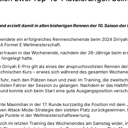
nd erzielt damit in allen bisherigen Rennen der 10. Saison der
beendete ein erfolgreiches Rennwochenende beim 2024 Diriyah 
A Formel E Weltmeisterschaft.
tvertrauen in das Wochenende, nachdem der 26-Jährige beim ers
 hingelegt hatte.
Diriyah E-Prix gilt als eines der anspruchsvollsten Rennen der
chnischen Kurs – erwies sich während des gesamten Wochenen
d fuhr, nach den Plätzen neun und zwei im Training, die zweitsc
ellsten Fahrer der Session zu gelangen. Nachdem er das Halbfin
 und konnte sich beim Start eine gute Ausgangsposition versch
te Maximilian in der 17. Runde kurzzeitig die Position mit dem
iven Attack-Mode-Strategie den siebten Platz zurückgewinnen. M
ige Punkte in der Weltmeisterschaftswertung.
ich im letzten Training des Wochenendes am Samstag wider, in 