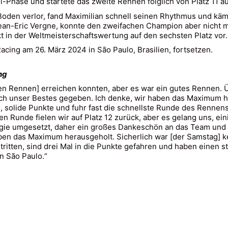
l-Phase und startete das zweite Rennen folglich von Platz 11 au
den verlor, fand Maximilian schnell seinen Rhythmus und kämpf
Jean-Eric Vergne, konnte den zweifachen Champion aber nicht m
 in der Weltmeisterschaftswertung auf den sechsten Platz vor.
cing am 26. März 2024 in São Paulo, Brasilien, fortsetzen.
ng
en Rennen] erreichen konnten, aber es war ein gutes Rennen. Ü
lich unser Bestes gegeben. Ich denke, wir haben das Maximum he
e, solide Punkte und fuhr fast die schnellste Runde des Rennen
rsten Runde fielen wir auf Platz 12 zurück, aber es gelang uns, 
egie umgesetzt, daher ein großes Dankeschön an das Team und 
aben das Maximum herausgeholt. Sicherlich war [der Samstag] kei
itten, sind drei Mal in die Punkte gefahren und haben einen sta
n São Paulo.“