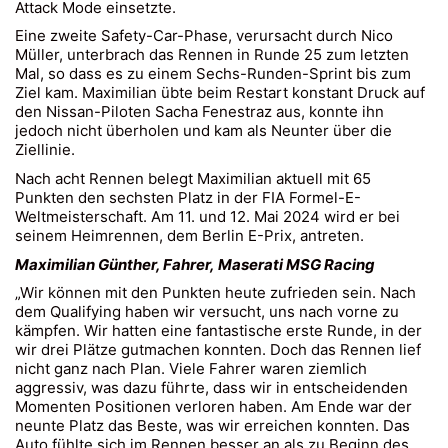
Attack Mode einsetzte.
Eine zweite Safety-Car-Phase, verursacht durch Nico
Müller, unterbrach das Rennen in Runde 25 zum letzten
Mal, so dass es zu einem Sechs-Runden-Sprint bis zum
Ziel kam. Maximilian übte beim Restart konstant Druck auf
den Nissan-Piloten Sacha Fenestraz aus, konnte ihn
jedoch nicht überholen und kam als Neunter über die
Ziellinie.
Nach acht Rennen belegt Maximilian aktuell mit 65
Punkten den sechsten Platz in der FIA Formel-E-
Weltmeisterschaft. Am 11. und 12. Mai 2024 wird er bei
seinem Heimrennen, dem Berlin E-Prix, antreten.
Maximilian Günther, Fahrer, Maserati MSG Racing
„Wir können mit den Punkten heute zufrieden sein. Nach
dem Qualifying haben wir versucht, uns nach vorne zu
kämpfen. Wir hatten eine fantastische erste Runde, in der
wir drei Plätze gutmachen konnten. Doch das Rennen lief
nicht ganz nach Plan. Viele Fahrer waren ziemlich
aggressiv, was dazu führte, dass wir in entscheidenden
Momenten Positionen verloren haben. Am Ende war der
neunte Platz das Beste, was wir erreichen konnten. Das
Auto fühlte sich im Rennen besser an als zu Beginn des