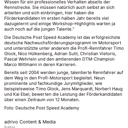
Wissen für ein professionelles Verhalten abseits der
Rennstrecke. Sie müssen natürlich auch selbst an sich
arbeiten und sich einbringen, hier haben die
Förderkandidaten im ersten halben Jahr bereits viel
dazugelernt und einige Workshop-Highlights warten ja
auch noch auf die jungen Talente.“
Die Deutsche Post Speed Academy ist das erfolgreichste
deutsche Nachwuchsförderungsprogramm im Motorsport
und unterstützte unter anderem die Profi-Rennfahrer Timo
Glock, Nico Hülkenberg, Adrian Sutil, Christian Vietoris,
Pascal Wehrlein und den amtierenden DTM-Champion
Marco Wittmann in deren Karrieren.
Bereits seit 2004 werden junge, talentierte Rennfahrer auf
dem Weg in den Profi-Motorsport begleitet. Neun
prominente und fachkundige Jurymitglieder, wie
beispielsweise Timo Glock, Jens Marquardt, Norbert Haug
und Kai Ebel, bewerten die Leistung der Förderkandidaten
über einen Zeitraum von 12 Monaten.
Foto: Deutsche Post Speed Academy
© Copyright 2023. All Rights Reserved - Helvetic Global
adrivo Content & Media
Invest AG |
Impressum
|
Datenschutz
|
Partnership
Editor