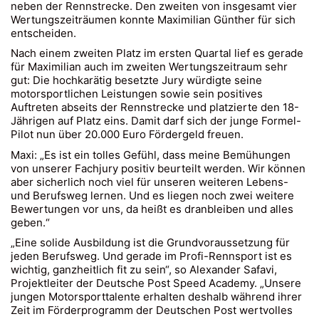
neben der Rennstrecke. Den zweiten von insgesamt vier
Wertungszeiträumen konnte Maximilian Günther für sich
entscheiden.
Nach einem zweiten Platz im ersten Quartal lief es gerade
für Maximilian auch im zweiten Wertungszeitraum sehr
gut: Die hochkarätig besetzte Jury würdigte seine
motorsportlichen Leistungen sowie sein positives
Auftreten abseits der Rennstrecke und platzierte den 18-
Jährigen auf Platz eins. Damit darf sich der junge Formel-
Pilot nun über 20.000 Euro Fördergeld freuen.
Maxi: „Es ist ein tolles Gefühl, dass meine Bemühungen
von unserer Fachjury positiv beurteilt werden. Wir können
aber sicherlich noch viel für unseren weiteren Lebens-
und Berufsweg lernen. Und es liegen noch zwei weitere
Bewertungen vor uns, da heißt es dranbleiben und alles
geben.“
„Eine solide Ausbildung ist die Grundvoraussetzung für
jeden Berufsweg. Und gerade im Profi-Rennsport ist es
wichtig, ganzheitlich fit zu sein“, so Alexander Safavi,
Projektleiter der Deutsche Post Speed Academy. „Unsere
jungen Motorsporttalente erhalten deshalb während ihrer
Zeit im Förderprogramm der Deutschen Post wertvolles