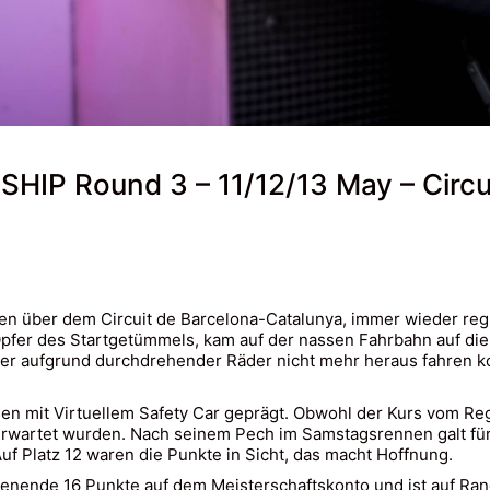
P Round 3 – 11/12/13 May – Circui
über dem Circuit de Barcelona-Catalunya, immer wieder regnet
Opfer des Startgetümmels, kam auf der nassen Fahrbahn auf die
ss er aufgrund durchdrehender Räder nicht mehr heraus fahren k
mit Virtuellem Safety Car geprägt. Obwohl der Kurs vom Regen 
rwartet wurden. Nach seinem Pech im Samstagsrennen galt für
uf Platz 12 waren die Punkte in Sicht, das macht Hoffnung.
enende 16 Punkte auf dem Meisterschaftskonto und ist auf Ran