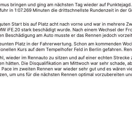
hmus bringen und ging am nächsten Tag wieder auf Punktejagd. 
fuhr in 1:07.269 Minuten die drittschnellste Rundenzeit in der G
ten Start bis auf Platz acht nach vorne und war in mehrere Zw
BMW iFE.20 stark beschädigt wurde. Nach einem Wechsel der Fro
ken Beschädigung am Auto musste er das Rennen jedoch vorzei
neunten Platz in der Fahrerwertung. Schon am kommenden Woche
tionellen Kurs auf dem Tempelhofer Feld in Berlin gefahren. Renn
efühl, wieder im Rennauto zu sitzen und auf einer echten Streck
n hätten. Die Disqualifikation am Mittwoch war sehr schade,
Pace im zweiten Rennen war wieder sehr gut und es wären viel
zen, um uns für die nächsten Rennen optimal vorzubereiten un